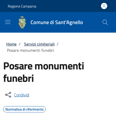
Salta al contenuto principale
Skip to footer content
Regione Campania
Comune di Sant'Agnello
Briciole di pane
Home
/
Servizi cimiteriali
/
Posare monumenti funebri
Posare monumenti
funebri
Condividi
Normativa di riferimento