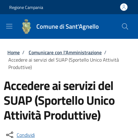
Salta al contenuto principale
Skip to footer content
Regione Campania
Comune di Sant'Agnello
Briciole di pane
Home
/
Comunicare con l'Amministrazione
/
Accedere ai servizi del SUAP (Sportello Unico Attività
Produttive)
Accedere ai servizi del
SUAP (Sportello Unico
Attività Produttive)
Condividi