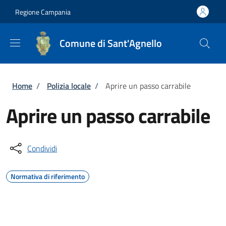
Salta al contenuto principale
Skip to footer content
Regione Campania
Comune di Sant'Agnello
Briciole di pane
Home
/
Polizia locale
/
Aprire un passo carrabile
Aprire un passo carrabile
Condividi
Normativa di riferimento