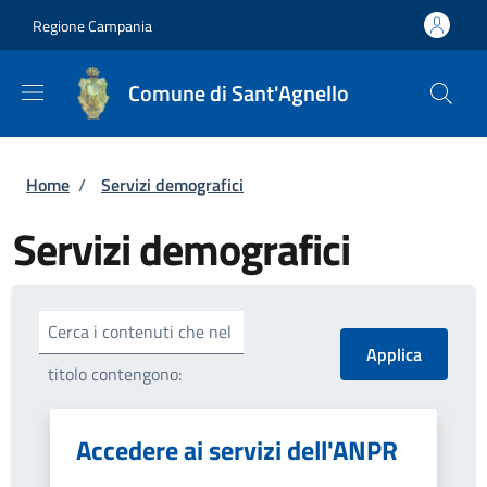
Salta al contenuto principale
Skip to footer content
Regione Campania
Comune di Sant'Agnello
Briciole di pane
Home
/
Servizi demografici
Servizi demografici
Cerca i contenuti che nel
titolo contengono:
Accedere ai servizi dell'ANPR