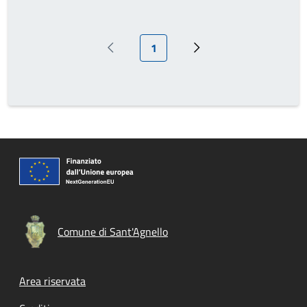
Pagina attuale
1
Pagina precedente
Prossima pagina
Comune di Sant'Agnello
Footer menu
Area riservata