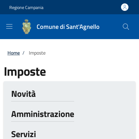
Salta al contenuto principale
Skip to footer content
Regione Campania
Comune di Sant'Agnello
Briciole di pane
Home
/
Imposte
Imposte
Novità
Amministrazione
Servizi