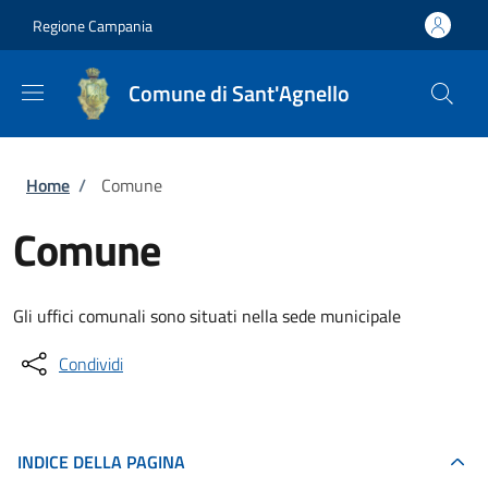
Salta al contenuto principale
Skip to footer content
Regione Campania
Comune di Sant'Agnello
Briciole di pane
Home
/
Comune
Comune
Gli uffici comunali sono situati nella sede municipale
Condividi
INDICE DELLA PAGINA