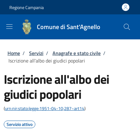
Salta al contenuto principale
Skip to footer content
Regione Campania
Comune di Sant'Agnello
Briciole di pane
Home
/
Servizi
/
Anagrafe e stato civile
/
Iscrizione all'albo dei giudici popolari
Iscrizione all'albo dei
giudici popolari
(
urn:nir:stato:legge:1951-04-10;287~art14
)
Servizio attivo