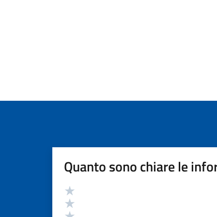
Quanto sono chiare le info
Valutazione
Valuta 5 stelle su 5
Valuta 4 stelle su 5
Valuta 3 stelle su 5