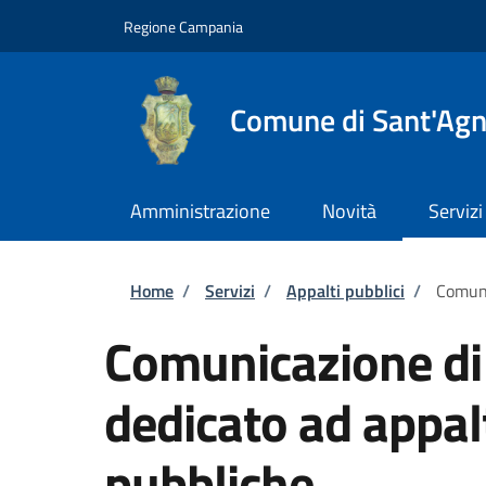
Salta al contenuto principale
Skip to footer content
Regione Campania
Comune di Sant'Agn
Amministrazione
Novità
Servizi
Briciole di pane
Home
/
Servizi
/
Appalti pubblici
/
Comuni
Comunicazione di
dedicato ad appa
pubbliche