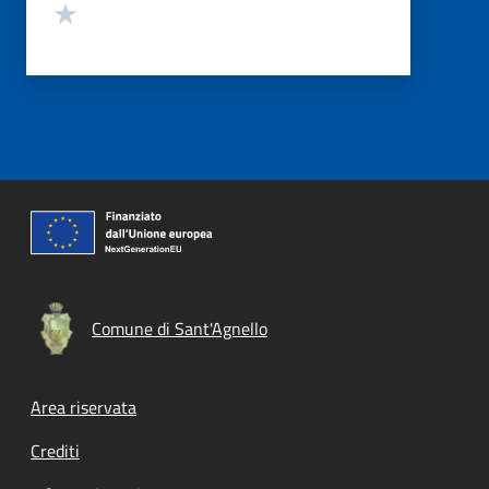
Valuta 1 stelle su 5
Comune di Sant'Agnello
Footer menu
Area riservata
Crediti