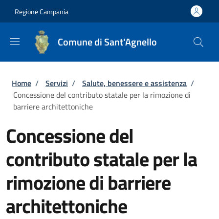
Salta al contenuto principale
Skip to footer content
Regione Campania
Comune di Sant'Agnello
Briciole di pane
Home
/
Servizi
/
Salute, benessere e assistenza
/
Concessione del contributo statale per la rimozione di
barriere architettoniche
Concessione del
contributo statale per la
rimozione di barriere
architettoniche