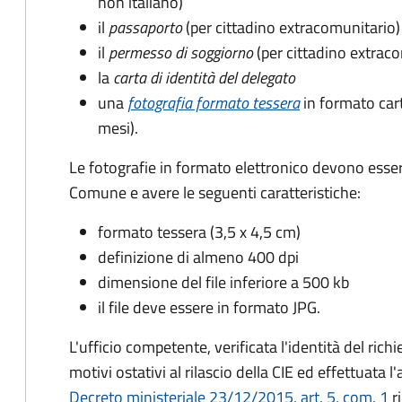
non italiano)
il
passaporto
(per cittadino extracomunitario)
il
permesso di soggiorno
(per cittadino extrac
la
carta di identità del delegato
una
fotografia formato tessera
in formato car
mesi).
Le fotografie in formato elettronico devono esser
Comune e avere le seguenti caratteristiche
:
formato tessera (3,5 x 4,5 cm)
definizione di almeno 400 dpi
dimensione del file inferiore a 500 kb
il file deve essere in formato JPG.
L'ufficio competente, verificata l'identità del rich
motivi ostativi al rilascio della CIE ed effettuata 
Decreto ministeriale 23/12/2015, art. 5, com. 1
ri