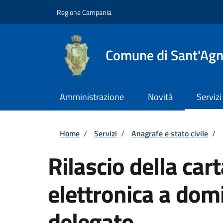
Salta al contenuto principale
Skip to footer content
Regione Campania
Comune di Sant'Agn
Amministrazione
Novità
Servizi
Briciole di pane
Home
/
Servizi
/
Anagrafe e stato civile
/
Rilascio della cart
elettronica a domi
delegato