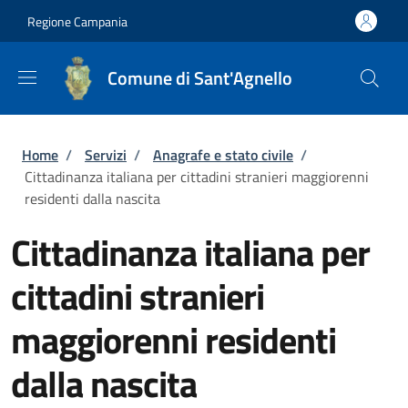
Salta al contenuto principale
Skip to footer content
Regione Campania
Comune di Sant'Agnello
Briciole di pane
Home
/
Servizi
/
Anagrafe e stato civile
/
Cittadinanza italiana per cittadini stranieri maggiorenni
residenti dalla nascita
Cittadinanza italiana per
cittadini stranieri
maggiorenni residenti
dalla nascita