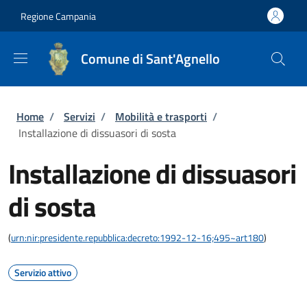
Salta al contenuto principale
Skip to footer content
Regione Campania
Comune di Sant'Agnello
Briciole di pane
Home
/
Servizi
/
Mobilità e trasporti
/
Installazione di dissuasori di sosta
Installazione di dissuasori
di sosta
(
urn:nir:presidente.repubblica:decreto:1992-12-16;495~art180
)
Servizio attivo