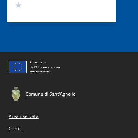
Valuta 1 stelle su 5
Comune di Sant'Agnello
Footer menu
Area riservata
Crediti