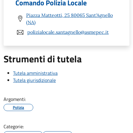
Comando Polizia Locale
Piazza Matteotti, 25 80065 Sant'Agnello
(NA)
polizialocale.santagnello@asmepec.it
Strumenti di tutela
Tutela amministrativa
Tutela giurisdizionale
Argomenti:
Polizia
Categorie: