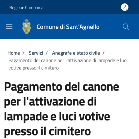
Salta al contenuto principale
Skip to footer content
Regione Campania
Comune di Sant'Agnello
Briciole di pane
Home
/
Servizi
/
Anagrafe e stato civile
/
Pagamento del canone per l'attivazione di lampade e luci
votive presso il cimitero
Pagamento del canone
per l'attivazione di
lampade e luci votive
presso il cimitero