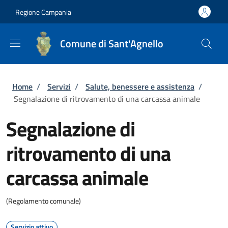
Salta al contenuto principale
Skip to footer content
Regione Campania
Comune di Sant'Agnello
Briciole di pane
Home
/
Servizi
/
Salute, benessere e assistenza
/
Segnalazione di ritrovamento di una carcassa animale
Segnalazione di
ritrovamento di una
carcassa animale
(Regolamento comunale)
Servizio attivo