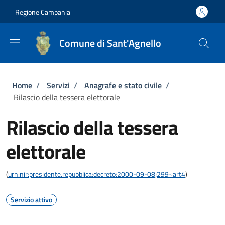
Salta al contenuto principale
Skip to footer content
Regione Campania
Comune di Sant'Agnello
Briciole di pane
Home
/
Servizi
/
Anagrafe e stato civile
/
Rilascio della tessera elettorale
Rilascio della tessera
elettorale
(
urn:nir:presidente.repubblica:decreto:2000-09-08;299~art4
)
Servizio attivo