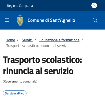
Salta al contenuto principale
Skip to footer content
Regione Campania
Comune di Sant'Agnello
Briciole di pane
Home
/
Servizi
/
Educazione e formazione
/
Trasporto scolastico: rinuncia al servizio
Trasporto scolastico:
rinuncia al servizio
(Regolamento comunale)
Servizio attivo