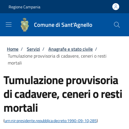
Salta al contenuto principale
Skip to footer content
Regione Campania
Comune di Sant'Agnello
Briciole di pane
Home
/
Servizi
/
Anagrafe e stato civile
/
Tumulazione provvisoria di cadavere, ceneri o resti
mortali
Tumulazione provvisoria
di cadavere, ceneri o resti
mortali
(
urn:nir:presidente.repubblica:decreto:1990-09-10;285
)