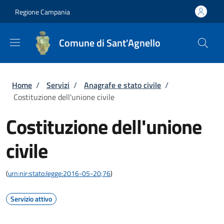
Salta al contenuto principale
Skip to footer content
Regione Campania
Comune di Sant'Agnello
Briciole di pane
Home
/
Servizi
/
Anagrafe e stato civile
/
Costituzione dell'unione civile
Costituzione dell'unione
civile
(
urn:nir:stato:legge:2016-05-20;76
)
Servizio attivo