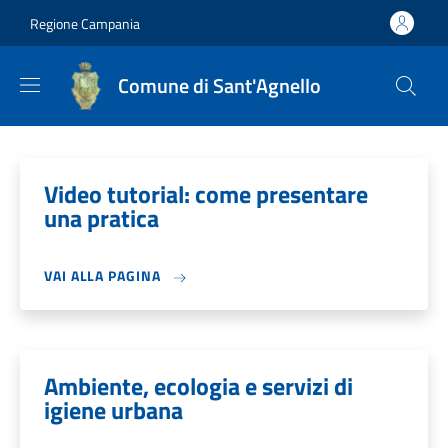
Salta al contenuto principale
Skip to footer content
Regione Campania
Comune di Sant'Agnello
Video tutorial: come presentare
una pratica
VAI ALLA PAGINA
Ambiente, ecologia e servizi di
igiene urbana